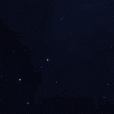
在NBA的赛场上，球员之间的互动
2026-08-03
约什史密斯质疑汤普森兄弟投
在当今篮球界，投篮技术的精湛与否
2026-06-27
世界杯官网
世界杯官网官方网站【KY1.AC】官网
甘
认证:手机版、app下载、登录入口、
华天电
官方网站、网页版、平台、网址、地
s
址、注册、娱乐，世界杯官网(中国)官
方网站欢迎大家选择真正的官方通
道，同时我们提供全天候7x24小时在
线服务，第一时间处理各类问题，正