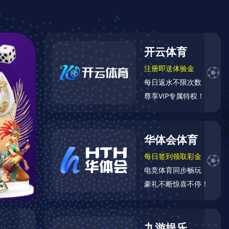
注册入口
赛事与数据服务
支持
APP下载
与
网页使用
，每日同步更
握比赛节奏。