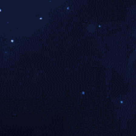
上一篇：
姆巴佩近期举动引发争议法国球星…
相关推荐文章
阿斯报道西甲裁判下赛季将赛
近日，阿斯报报道了一个引起广泛关
2026-07-14
拉科布频繁干预选秀决策错失
本文将探讨金州勇士队老板拉科布在
2026-07-25
追梦勇士向布伦森道歉承认曾