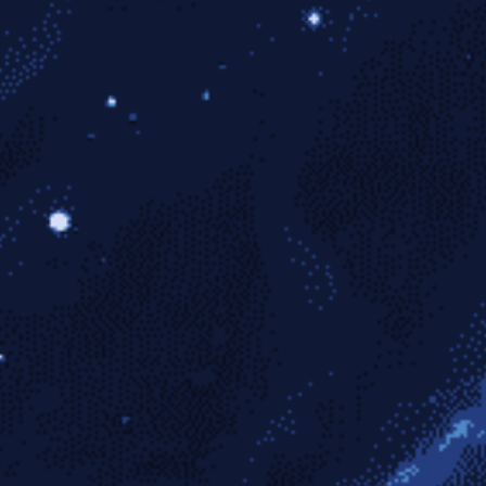
攻重任，是球队赢得比赛的重要保障。在关键时刻，如果没有他
大来源，其存在直接关系到整体战绩。
常回撤接应，不仅能保证控球率，还可以通过自身传导来启动反
。
力极强，很快融入了整支球队。在场上，不论是与队友之间默契
活力。
发展空间。如果能够进一步提升自己的技术细节，例如射门选择
，也将使他的价值倍增。
大的潜力。如果继续保持目前状态，并不断适应更高水平赛事，