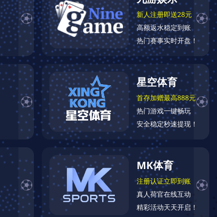
荣誉
首页
/
体育动态
之揭晓，韦斯利、邦本宜裕、米特里策等八
攻。他们不仅在比赛中令人瞩目，也提升了
键作用、各自的技术特点、对球队的影响以
在面对强敌时，他总能把握住机会，将比分