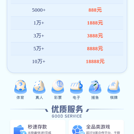
的增长，他也开始思考自己的未来。转战低水平联赛
可能意味着减少竞争压力，让他有更多时间去享受比
赛本身。
与此同时，在高水平赛事中的拼搏虽然带来了荣耀，
但也伴随着巨大的身体负担和心理压力。如果选择退
役后继续活跃于低级别联赛，莱万或许可以重新找回
对足球最初的热爱，而不是被商业化和胜利所驱使。
此外，从商业角度来看，转战低水平联赛也可能为他
带来新的机会，例如品牌代言和社交媒体的发展。这
种选择不仅能让他的职业生涯延续，还能开辟新的道
路，实现更多元化的人生规划。
2、球员心理状态变化
顶级运动员常年承受着巨大的压力，这不仅体现在比