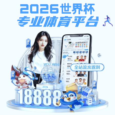
注册入口
世界杯官网
APP与网页版入口
｜畅享全球体育赛事与数据服
务
欢迎访问
世界杯官网
，提供全面覆盖足球、篮
球、电竞等项目的赛事资讯与数据内容， 支持
APP下载
与
网页使用
，每日同步更新千场比
赛，聚焦热门体育内容， 助您轻松获取赛事动
态，掌握比赛节奏。